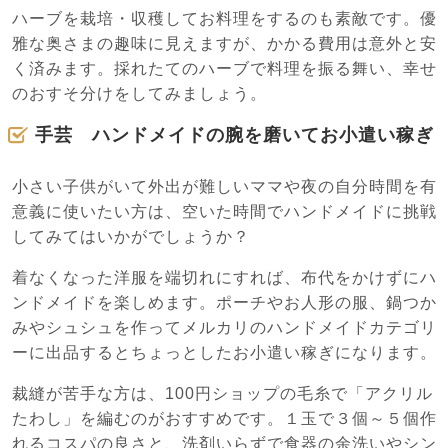
ハーブを栽培・収穫してお料理をするのも素敵です。優
雅な奥さまの趣味に見えますが、かかる費用は意外と安
く済みます。採れたてのハーブで料理を振る舞い、幸せ
のおすそ分けをしてみましょう。
手芸 ハンドメイドの腕を磨いてお小遣い稼ぎ
小さい子供がいて外出が難しいママや夜の自分時間を有
意義に使いたい方は、空いた時間でハンドメイドに挑戦
してみてはいかがでしょうか？
着なくなった洋服を端切れにすれば、布代をかけずにハ
ンドメイドを楽しめます。ポーチやお人形の服、鍋つか
みやシュシュを作ってメルカリのハンドメイドカテゴリ
ーに出品するとちょっとしたお小遣い稼ぎになります。
裁縫が苦手な方は、100円ショップの毛糸で「アクリル
たわし」を編むのがおすすめです。１玉で３個～５個作
れるコスパの良さと、洗剤いらずで食器の余洗いやシン