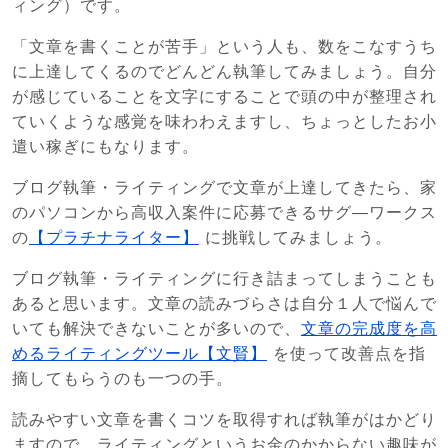
ィング）です。
「文章を書くことが苦手」という人も、数をこなすうち
に上達してくるのでどんどん執筆してみましょう。自分
が感じていることを文字にすることで頭の中が整理され
ていくような感覚を味わわえますし、ちょっとしたお小
遣い稼ぎにもなります。
ブログ執筆・ライティングで文章が上達してきたら、家
のパソコンから高収入案件に応募できるサグ―ワークス
の
【プラチナライター】
に挑戦してみましょう。
ブログ執筆・ライティングに行き詰まってしまうことも
あると思います。文章の読みづらさは自分１人で悩んで
いても解決できないことが多いので、
文章の完成度を高
めるライティングツール【文賢】
を使って改善点を指
摘してもらうのも一つの手。
読みやすい文章を書くコツを取得すれば執筆がはかどり
ますので、ライティングというお金のかからない趣味が