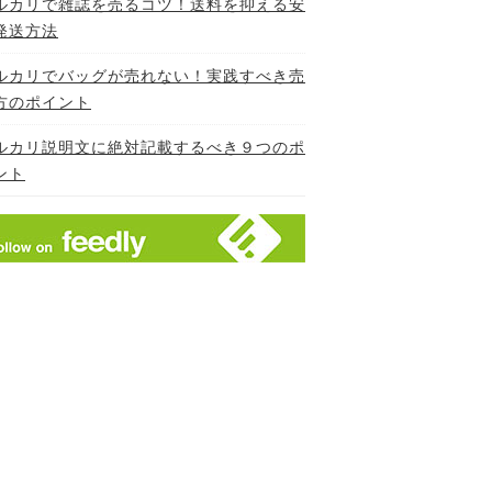
ルカリで雑誌を売るコツ！送料を抑える安
発送方法
ルカリでバッグが売れない！実践すべき売
方のポイント
ルカリ説明文に絶対記載するべき９つのポ
ント