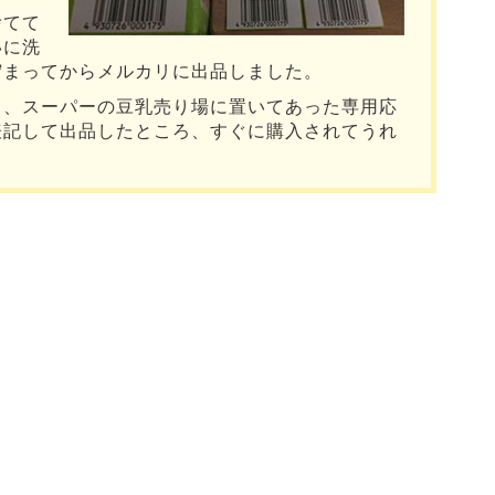
捨てて
いに洗
貯まってからメルカリに出品しました。
う、スーパーの豆乳売り場に置いてあった専用応
表記して出品したところ、すぐに購入されてうれ