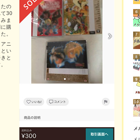
えたの
て30
てみま
間に購
した。
、アニ
たとい
好きと
す。
メ
メ