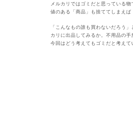
メルカリではゴミだと思っている物
値のある「商品」も捨ててしまえば
「こんなもの誰も買わないだろう」
カリに出品してみるか。不用品の手
今回はどう考えてもゴミだと考えて