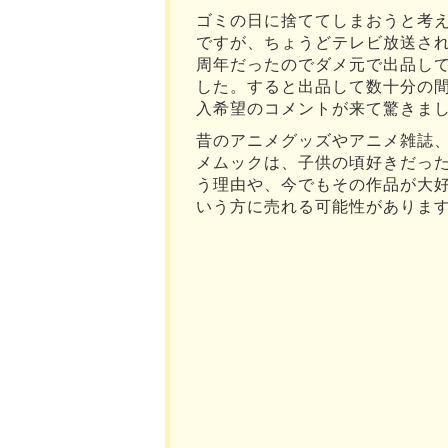
ゴミの日に捨ててしまおうと考
ですが、ちょうどテレビ放送され
周年だったのでダメ元で出品し
した。すると出品して数十分の
入希望のコメントが来て驚きま
昔のアニメグッズやアニメ雑誌
メムックは、子供の頃好きだっ
う理由や、今でもその作品が大
いう方に売れる可能性がありま