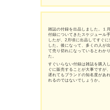
雑誌の付録を出品しました。１
付録についてきたスケジュール
したが、2月頃に出品してすぐに
した。後になって、多くの人が
て売り切れになっているとわか
た。
すぐいらない付録は雑誌を購入
ぐに販売することが大事ですが
遅れてもブランドの知名度があ
れるのではないでしょうか。