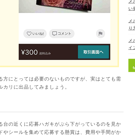
メ
い
メ
り
メ
イ
る方にとっては必要のないものですが、実はとても需
ルカリに出品してみましょう。
る台の近くに応募ハガキがぶら下がっているのを見か
ドやシールを集めて応募する懸賞は、費用や手間がか