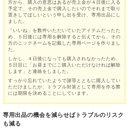
方から、購入の意思はあるが売上金が４日後に入る
予定で、その売上金で購入したいのでそれまで取り
置きしてほしいという申し出を受け、専用出品にし
ました。
「いいね」を数件いただいていたアイテムだったた
め、５日後には専用を解除すると伝えてから、その
方のニックネームを記載した専用ページを作りまし
た。
しかし、４日後になっても購入されなかったため、
５日目に「お昼までにご購入いただけなければ解除
します」と連絡をしました。
すっかり忘れていたようで謝罪とともに購入してい
ただけましたが、トラブル対策として専用を作る際
には期限を決めることにしています。
専用出品の機会を減らせばトラブルのリスク
も減る