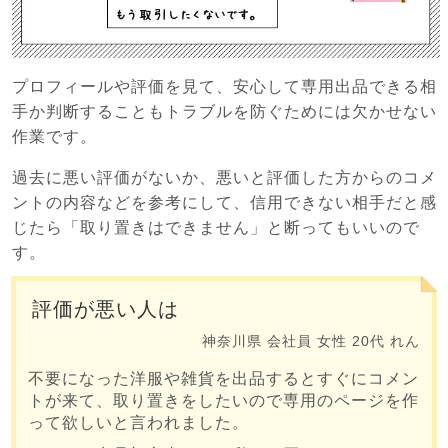
プロフィールや評価を見て、安心して専用出品できる相
手か判断することもトラブルを防ぐためには欠かせない
作業です。
過去に悪い評価がないか、悪いと評価した方からのコメ
ントの内容などを参考にして、信用できない相手だと感
じたら「取り置きはできません」と断ってもいいので
す。
評価が悪い人は
神奈川県
会社員
女性
20代
れん
不要になった洋服や雑貨を出品するとすぐにコメン
トが来て、取り置きをしたいので専用のページを作
って欲しいと言われました。