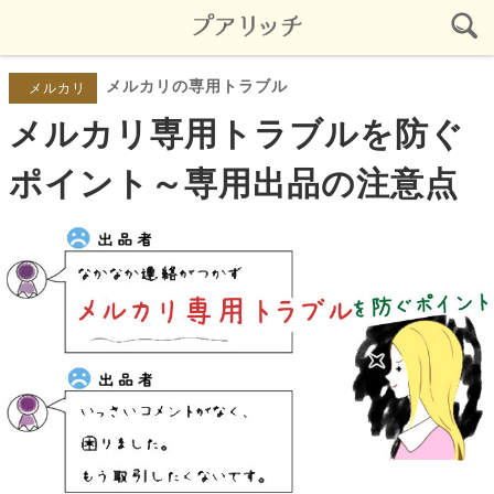
メルカリの専用トラブル
メルカリ
メルカリ専用トラブルを防ぐ
ポイント～専用出品の注意点