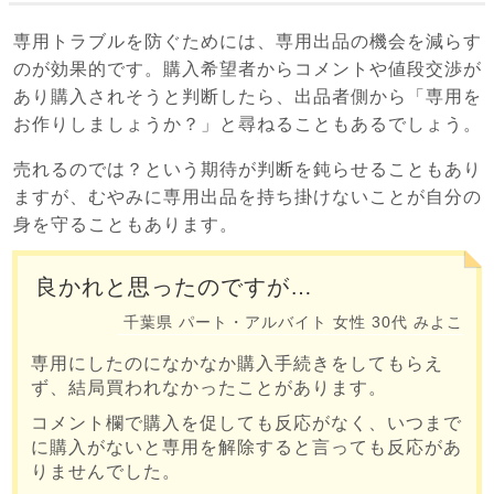
専用トラブルを防ぐためには、専用出品の機会を減らす
のが効果的です。購入希望者からコメントや値段交渉が
あり購入されそうと判断したら、出品者側から「専用を
お作りしましょうか？」と尋ねることもあるでしょう。
売れるのでは？という期待が判断を鈍らせることもあり
ますが、むやみに専用出品を持ち掛けないことが自分の
身を守ることもあります。
良かれと思ったのですが…
千葉県
パート・アルバイト
女性
30代
みよこ
専用にしたのになかなか購入手続きをしてもらえ
ず、結局買われなかったことがあります。
コメント欄で購入を促しても反応がなく、いつまで
に購入がないと専用を解除すると言っても反応があ
りませんでした。