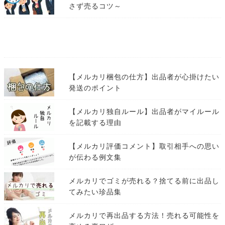
さず売るコツ～
【メルカリ梱包の仕方】出品者が心掛けたい
発送のポイント
【メルカリ独自ルール】出品者がマイルール
を記載する理由
【メルカリ評価コメント】取引相手への思い
が伝わる例文集
メルカリでゴミが売れる？捨てる前に出品し
てみたい珍品集
メルカリで再出品する方法！売れる可能性を