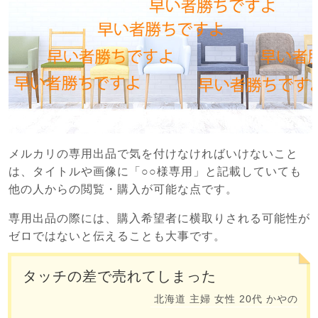
メルカリの専用出品で気を付けなければいけないこと
は、タイトルや画像に「○○様専用」と記載していても
他の人からの閲覧・購入が可能な点です。
専用出品の際には、購入希望者に横取りされる可能性が
ゼロではないと伝えることも大事です。
タッチの差で売れてしまった
北海道
主婦
女性
20代
かやの