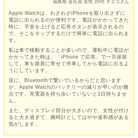
福島県
会社員
女性
20代
チエコさん
Apple Watchは、わざわざiPhoneを取り出さずに
電話に出られるのが便利です。電話がかかってきた
時に、手首を上げると応答ボタンが表示されるの
で、そこをタップするだけで簡単に電話に出られま
す。
私は車で移動することが多いので、運転中に電話が
かかってきた時は、「iPhone で応答」で一旦保留
して、車を路肩に寄せて停車してから電話に出るよ
うにしています。
逆に、Bluetoothで繋いでいるからだと思います
が、Apple Watchのバッテリーの減りが早いのが難
点です。充電器を持ち歩いていないと1日持ちませ
ん。
また、ディスプレイ部分が大きいので、女性が付け
ると大き過ぎて、腕時計としてはやや違和感がある
気がします。